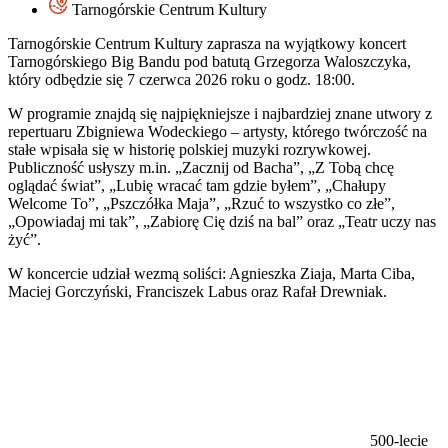
Tarnogórskie Centrum Kultury
Tarnogórskie Centrum Kultury zaprasza na wyjątkowy koncert
Tarnogórskiego Big Bandu pod batutą Grzegorza Waloszczyka,
który odbędzie się 7 czerwca 2026 roku o godz. 18:00.
W programie znajdą się najpiękniejsze i najbardziej znane utwory z
repertuaru Zbigniewa Wodeckiego – artysty, którego twórczość na
stałe wpisała się w historię polskiej muzyki rozrywkowej.
Publiczność usłyszy m.in. „Zacznij od Bacha”, „Z Tobą chcę
oglądać świat”, „Lubię wracać tam gdzie byłem”, „Chałupy
Welcome To”, „Pszczółka Maja”, „Rzuć to wszystko co złe”,
„Opowiadaj mi tak”, „Zabiorę Cię dziś na bal” oraz „Teatr uczy nas
żyć”.
W koncercie udział wezmą soliści: Agnieszka Ziaja, Marta Ciba,
Maciej Gorczyński, Franciszek Labus oraz Rafał Drewniak.
500-lecie