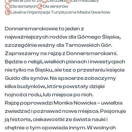
Płatne (25/15 zł)
Dla dzieci
Dla młodzieży
Dla dorosłych
Dla seniorów
Lokalna Organizacja Turystyczna Miasta Gwarków
Donnersmarckowie to jeden z
najważniejszych rodów dla Górnego Śląska,
szczególnie ważny dla Tarnowskich Gór.
Zapraszamy na rajzę z Donnersmarckami.
Będzie o religii, wielkich planach i inwestycjach
nie tylko na Śląsku, ale tez o przesłaniu księcia
Guido dla synów. Na spacerze zobaczymy
kilka budynków, które powstały dzięki
hojności rodu, lub miejsca po nich.
Rajzę poprowadzi Monika Nowicka – uwielbia
zwiedzać i poznawać nowe miejsca. Pasjonuje
ją historia, ciekawostki ze świata nauki i
chętnie o tym opowiada innym. W wolnych