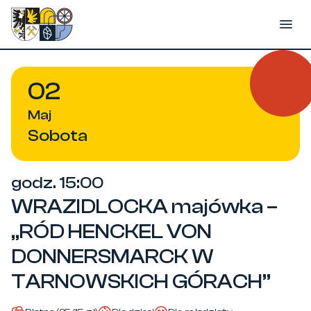
Przejdź
do
500-lecie Miasta Tarnowskie Góry
treści
02
Maj
Sobota
godz. 15:00
WRAZIDLOCKA majówka –
„RÓD HENCKEL VON
DONNERSMARCK W
TARNOWSKICH GÓRACH”