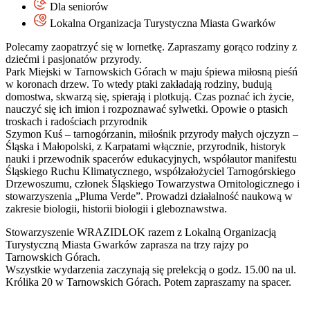
Dla seniorów
Lokalna Organizacja Turystyczna Miasta Gwarków
Polecamy zaopatrzyć się w lornetkę. Zapraszamy gorąco rodziny z
dziećmi i pasjonatów przyrody.
Park Miejski w Tarnowskich Górach w maju śpiewa miłosną pieśń
w koronach drzew. To wtedy ptaki zakładają rodziny, budują
domostwa, skwarzą się, spierają i plotkują. Czas poznać ich życie,
nauczyć się ich imion i rozpoznawać sylwetki. Opowie o ptasich
troskach i radościach przyrodnik
Szymon Kuś – tarnogórzanin, miłośnik przyrody małych ojczyzn –
Śląska i Małopolski, z Karpatami włącznie, przyrodnik, historyk
nauki i przewodnik spacerów edukacyjnych, współautor manifestu
Śląskiego Ruchu Klimatycznego, współzałożyciel Tarnogórskiego
Drzewoszumu, członek Śląskiego Towarzystwa Ornitologicznego i
stowarzyszenia „Pluma Verde”. Prowadzi działalność naukową w
zakresie biologii, historii biologii i gleboznawstwa.
Stowarzyszenie WRAZIDLOK razem z Lokalną Organizacją
Turystyczną Miasta Gwarków zaprasza na trzy rajzy po
Tarnowskich Górach.
Wszystkie wydarzenia zaczynają się prelekcją o godz. 15.00 na ul.
Królika 20 w Tarnowskich Górach. Potem zapraszamy na spacer.