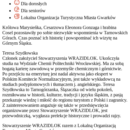
Dla dorosłych
Dla seniorów
Lokalna Organizacja Turystyczna Miasta Gwarków
Królowa Marysieńka, Cesarzowa Eleonora Gonzaga i hrabina
Cosel pozostawiły po sobie niezwykłe wspomnienia w Tarnowskich
Górach. Czas poznać ich historię i powspominać ich wizytę na
Górnym Śląsku.
Teresa Szydłowska
Członek założyciel Stowarzyszenia WRAZIDLOK. Ukończyła
studia na Wydziale Chemii Politechniki Wrocławskiej. Ma za sobą
bogatą karierę zawodową w przemyśle chemicznym i górnictwie.
Po przejściu na emeryturę jest nadal aktywna jako ekspert w
Polskim Komitecie Normalizacyjnym, jest także wykładowcą na
studiach podyplomowych i tłumaczem j. angielskiego. Teresa
Szydłowska to Tarnogórzanka, Ślązaczka od wielu pokoleń,
rozmiłowana w historii, kulturze, tradycji i języku śląskim, z pasją
przekazuje wiedzę i miłość do regionu turystom z Polski i zagranicy.
Z zainteresowaniem angażuje się także w przedsięwzięcia
organizowane przez Stowarzyszenie WRAZIDLOK, jest
przewodniczką, wygłasza prelekcje historyczne i prowadzi rajzy.
Stowarzyszenie WRAZIDLOK razem z Lokalną Organizacją