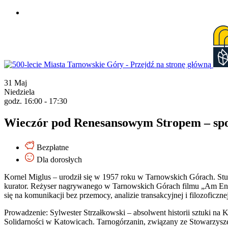
Przejdź
do
treści
31
Maj
Niedziela
godz. 16:00 - 17:30
Wieczór pod Renesansowym Stropem – sp
Bezpłatne
Dla dorosłych
Kornel Miglus – urodził się w 1957 roku w Tarnowskich Górach. Stud
kurator. Reżyser nagrywanego w Tarnowskich Górach filmu „Am Ende 
się na komunikacji bez przemocy, analizie transakcyjnej i filozoficz
Prowadzenie: Sylwester Strzałkowski – absolwent historii sztuki na
Solidarności w Katowicach. Tarnogórzanin, związany ze Stowarzysz