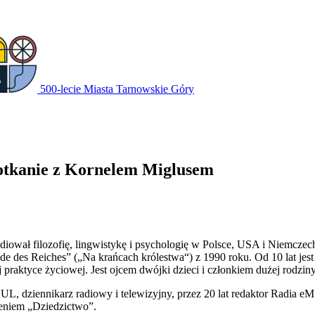
500-lecie Miasta Tarnowskie Góry
otkanie z Kornelem Miglusem
iował filozofię, lingwistykę i psychologię w Polsce, USA i Niemczech
des Reiches” („Na krańcach królestwa“) z 1990 roku. Od 10 lat jest 
nej praktyce życiowej. Jest ojcem dwójki dzieci i członkiem dużej rodzi
 KUL, dziennikarz radiowy i telewizyjny, przez 20 lat redaktor Radia
eniem „Dziedzictwo”.