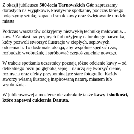
Z okazji jubileuszu
500-lecia Tarnowskich Gór
zapraszamy
dorosłych na wyjątkowe, kreatywne spotkanie, podczas którego
połączymy sztukę, zapach i smak kawy oraz świętowanie urodzin
miasta.
Podczas warsztatów odkryjemy niezwykłą technikę malowania…
kawą! Zamiast tradycyjnych farb użyjemy naturalnego barwnika,
który pozwoli stworzyć ilustracje w ciepłych, sepiowych
odcieniach. To doskonała okazja, aby wspólnie spędzić czas,
rozbudzić wyobraźnię i spróbować czegoś zupełnie nowego.
W trakcie spotkania uczestnicy poznają różne odcienie kawy – od
delikatnego beżu po głęboką sepię – nauczą się tworzyć cienie,
rozmycia oraz efekty przypominające stare fotografie. Każdy
stworzy własną ilustrację inspirowaną naturą, miastem lub
wyobraźnią.
W jubileuszowej atmosferze nie zabraknie także
kawy i słodkości,
które zapewni cukiernia Danuta.