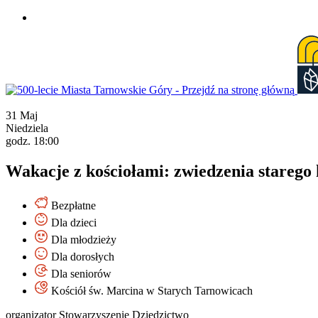
Przejdź
do
treści
31
Maj
Niedziela
godz. 18:00
Wakacje z kościołami: zwiedzenia starego
Bezpłatne
Dla dzieci
Dla młodzieży
Dla dorosłych
Dla seniorów
Kościół św. Marcina w Starych Tarnowicach
organizator Stowarzyszenie Dziedzictwo