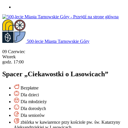
Przejdź
do
treści
500-lecie Miasta Tarnowskie Góry
09
Czerwiec
Wtorek
godz. 17:00
Spacer „Ciekawostki o Lasowicach”
Bezpłatne
Dla dzieci
Dla młodzieży
Dla dorosłych
Dla seniorów
zbiórka w kawiarence przy kościole pw. św. Katarzyny
Aleksandryjskiej w Lasowicach