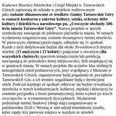
Kurkowe Bractwo Strzeleckie i Urząd Miejski w Tarnowskich
Górach zapraszają do udziału w projekcie realizowanym
jako
zadanie sfinansowane ze środków Gminy Tarnowskie Góry
w ramach konkursu z zakresu kultury, sztuki, ochrony dóbr
kultury i dziedzictwa narodowego pn. „Uroczyste obchody 500-
lecia miasta Tarnowskie Góry”
. Nazwa projektu w sposób
symboliczny nawiązuje do jubileuszu pięćsetlecia miasta. W ramach
wydarzenia zorganizowany zostanie dwuetapowy turniej strzelecki.
W pierwszym, eliminacyjnym etapie, odbędzie się 11 spotkań.
Każde z nich dedykowane będzie dla około 30-osobowych drużyn
dzielnic (
15 mężczyzn i 15 kobiet
) i połączone z otwartym (
dla
wszystkich chętnych
) spacerem tematycznym lub prelekcją
nawiązującą do przeszłości danej miejscowości, dziś znajdującej się
w granicach miasta. W ramach projektu dla uczniów klas siódmych
tarnogórskich szkół podstawowych, przy współpracy z Muzeum w
Tarnowskich Górach, organizowane będą pogadanki nt. początków
Tarnowskich Gór, a ich terminy uzgadniane będą z dyrekcjami
szkół. Podczas każdego ze spotkań odbywać się będzie rywalizacja
strzelecka w trzech konkurencjach: kobiecej, męskiej i dziecięcej (w
ostatnim przypadku z broni pneumatycznej), która wyłoni po trzech
zwycięzców w wymienionych dyscyplinach. Wydarzenie
podsumuje turniej finałowy (drugi etap) zorganizowany w
październiku 2026 r. Wezmą w nim udział triumfatorzy (osoby,
które zajęły trzy pierwsze miejsca w każdym ze strzeleń