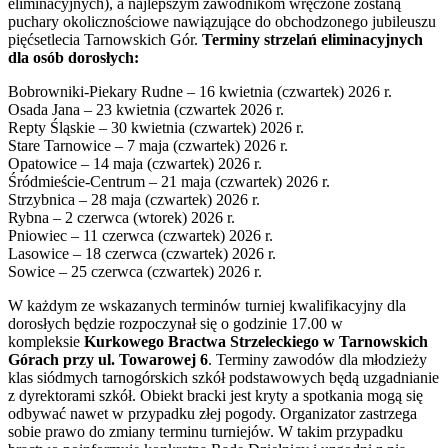
eliminacyjnych), a najlepszym zawodnikom wręczone zostaną
puchary okolicznościowe nawiązujące do obchodzonego jubileuszu
pięćsetlecia Tarnowskich Gór.
Terminy strzelań eliminacyjnych
dla osób dorosłych:
Bobrowniki-Piekary Rudne – 16 kwietnia (czwartek) 2026 r.
Osada Jana – 23 kwietnia (czwartek 2026 r.
Repty Śląskie – 30 kwietnia (czwartek) 2026 r.
Stare Tarnowice – 7 maja (czwartek) 2026 r.
Opatowice – 14 maja (czwartek) 2026 r.
Śródmieście-Centrum – 21 maja (czwartek) 2026 r.
Strzybnica – 28 maja (czwartek) 2026 r.
Rybna – 2 czerwca (wtorek) 2026 r.
Pniowiec – 11 czerwca (czwartek) 2026 r.
Lasowice – 18 czerwca (czwartek) 2026 r.
Sowice – 25 czerwca (czwartek) 2026 r.
W każdym ze wskazanych terminów turniej kwalifikacyjny dla
dorosłych będzie rozpoczynał się o godzinie 17.00 w
kompleksie
Kurkowego Bractwa Strzeleckiego w Tarnowskich
Górach przy ul. Towarowej 6
. Terminy zawodów dla młodzieży
klas siódmych tarnogórskich szkół podstawowych będą uzgadnianie
z dyrektorami szkół. Obiekt bracki jest kryty a spotkania mogą się
odbywać nawet w przypadku złej pogody. Organizator zastrzega
sobie prawo do zmiany terminu turniejów. W takim przypadku