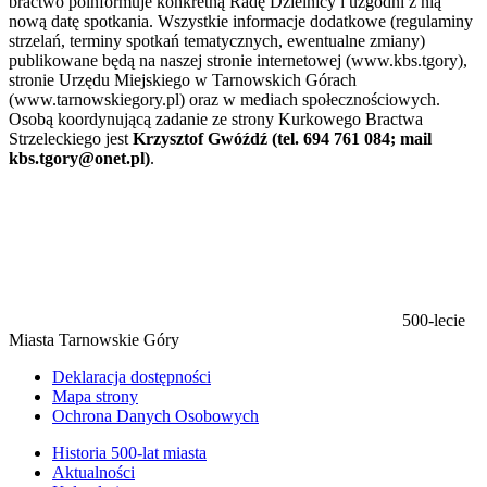
bractwo poinformuje konkretną Radę Dzielnicy i uzgodni z nią
nową datę spotkania. Wszystkie informacje dodatkowe (regulaminy
strzelań, terminy spotkań tematycznych, ewentualne zmiany)
publikowane będą na naszej stronie internetowej (www.kbs.tgory),
stronie Urzędu Miejskiego w Tarnowskich Górach
(www.tarnowskiegory.pl) oraz w mediach społecznościowych.
Osobą koordynującą zadanie ze strony Kurkowego Bractwa
Strzeleckiego jest
Krzysztof Gwóźdź (tel. 694 761 084; mail
kbs.tgory@onet.pl)
.
500-lecie
Miasta Tarnowskie Góry
Deklaracja dostępności
Mapa strony
Ochrona Danych Osobowych
Historia 500-lat miasta
Aktualności