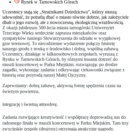
Rynek w Tarnowskich Górach
Uczestnicy stają się „Strażnikami Dziedzictwa”, którzy muszą
udowodnić, że potrafią dbać o miasto równie dobrze, jak założyciele
dbali o jego rozwój, ale z nowoczesną, ekologiczną wrażliwością.
Z okazji jubileuszu 500-lecia miasta tarnogórski Uniwersytet
Trzeciego Wieku serdecznie zaprasza mieszkańców oraz
sympatyków naszego Stowarzyszenia do udziału w wyjątkowej
grze terenowej. To niecodzienne wydarzenie połączy historię
naszego grodu z troską o środowisko i dobrą, wspólną zabawą.
Uczestnicy, działając w kilkuosobowych zespołach, wyruszą z
Rynku w Tarnowskich Górach, by różnymi trasami dotrzeć do
muszli koncertowej w Parku Miejskim, rozwiązując po drodze
zagadki, wykonując zadania i odkrywając ciekawostki związane z
historią oraz przyrodą naszej Małej Ojczyzny.
Zapewniamy: dobrą zabawę, aktywną formę spędzenia czasu na
świeżym powietrzu,
integrację i świetną atmosferę.
Zadania rozwijające kreatywność i współpracę doprowadzą nas do
radosnego finału w muszli koncertowej w Parku Miejskim. Tam trzy
zwycięskie zespoły (drużyny) otrzymają atrakcyjne nagrody.