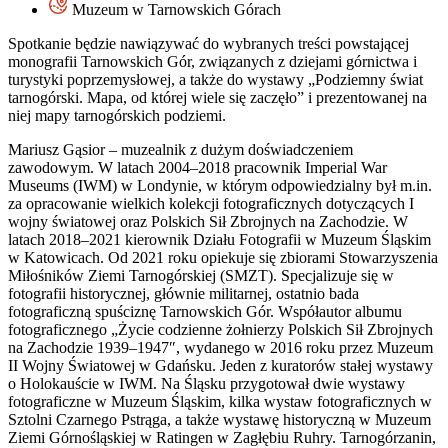
Muzeum w Tarnowskich Górach
Spotkanie będzie nawiązywać do wybranych treści powstającej
monografii Tarnowskich Gór, związanych z dziejami górnictwa i
turystyki poprzemysłowej, a także do wystawy „Podziemny świat
tarnogórski. Mapa, od której wiele się zaczęło” i prezentowanej na
niej mapy tarnogórskich podziemi.
Mariusz Gąsior – muzealnik z dużym doświadczeniem
zawodowym. W latach 2004–2018 pracownik Imperial War
Museums (IWM) w Londynie, w którym odpowiedzialny był m.in.
za opracowanie wielkich kolekcji fotograficznych dotyczących I
wojny światowej oraz Polskich Sił Zbrojnych na Zachodzie. W
latach 2018–2021 kierownik Działu Fotografii w Muzeum Śląskim
w Katowicach. Od 2021 roku opiekuje się zbiorami Stowarzyszenia
Miłośników Ziemi Tarnogórskiej (SMZT). Specjalizuje się w
fotografii historycznej, głównie militarnej, ostatnio bada
fotograficzną spuściznę Tarnowskich Gór. Współautor albumu
fotograficznego „Życie codzienne żołnierzy Polskich Sił Zbrojnych
na Zachodzie 1939–1947″, wydanego w 2016 roku przez Muzeum
II Wojny Światowej w Gdańsku. Jeden z kuratorów stałej wystawy
o Holokauście w IWM. Na Śląsku przygotował dwie wystawy
fotograficzne w Muzeum Śląskim, kilka wystaw fotograficznych w
Sztolni Czarnego Pstrąga, a także wystawę historyczną w Muzeum
Ziemi Górnośląskiej w Ratingen w Zagłębiu Ruhry. Tarnogórzanin,