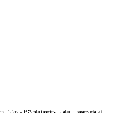
ii cholery w 1676 roku i powierzając aktualne sprawy miasta i