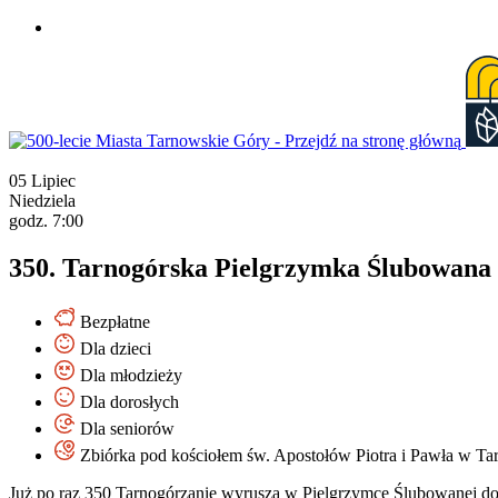
Przejdź
do
treści
05
Lipiec
Niedziela
godz. 7:00
350. Tarnogórska Pielgrzymka Ślubowana 
Bezpłatne
Dla dzieci
Dla młodzieży
Dla dorosłych
Dla seniorów
Zbiórka pod kościołem św. Apostołów Piotra i Pawła w T
Już po raz 350 Tarnogórzanie wyruszą w Pielgrzymce Ślubowanej do 