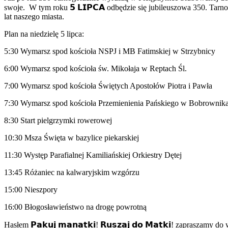
swoje. W tym roku 𝟱 𝗟𝗜𝗣𝗖𝗔 odbędzie się jubileuszowa 350. Tar
lat naszego miasta.
Plan na niedzielę 5 lipca:
5:30 Wymarsz spod kościoła NSPJ i MB Fatimskiej w Strzybnicy
6:00 Wymarsz spod kościoła św. Mikołaja w Reptach Śl.
7:00 Wymarsz spod kościoła Świętych Apostołów Piotra i Pawła
7:30 Wymarsz spod kościoła Przemienienia Pańskiego w Bobrownika
8:30 Start pielgrzymki rowerowej
10:30 Msza Święta w bazylice piekarskiej
11:30 Występ Parafialnej Kamiliańskiej Orkiestry Dętej
13:45 Różaniec na kalwaryjskim wzgórzu
15:00 Nieszpory
16:00 Błogosławieństwo na drogę powrotną
Hasłem 𝗣𝗮𝗸𝘂𝗷 𝗺𝗮𝗻𝗮𝘁𝗸𝗶! 𝗥𝘂𝘀𝘇𝗮𝗷 𝗱𝗼 𝗠𝗮𝘁𝗸𝗶! zapraszam