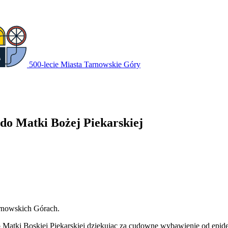
500-lecie Miasta Tarnowskie Góry
do Matki Bożej Piekarskiej
arnowskich Górach.
Matki Boskiej Piekarskiej dziękując za cudowne wybawienie od epidem