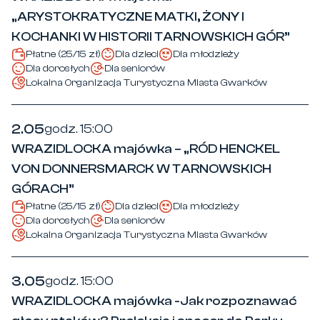
„ARYSTOKRATYCZNE MATKI, ŻONY I
KOCHANKI W HISTORII TARNOWSKICH GÓR”
Płatne (25/15 zł)
Dla dzieci
Dla młodzieży
Dla dorosłych
Dla seniorów
Lokalna Organizacja Turystyczna Miasta Gwarków
2.05
godz. 15:00
WRAZIDLOCKA majówka – „RÓD HENCKEL
VON DONNERSMARCK W TARNOWSKICH
GÓRACH”
Płatne (25/15 zł)
Dla dzieci
Dla młodzieży
Dla dorosłych
Dla seniorów
Lokalna Organizacja Turystyczna Miasta Gwarków
3.05
godz. 15:00
WRAZIDLOCKA majówka -Jak rozpoznawać