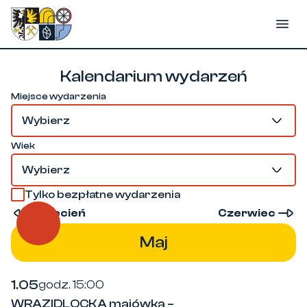
Przejdź
do
500-lecie Miasta Tarnowskie Góry
treści
Kalendarium
wydarzeń
Miejsce wydarzenia
Wybierz
Wiek
Wybierz
Tylko bezpłatne wydarzenia
Kwiecień
Czerwiec
Maj
1.05
godz. 15:00
WRAZIDLOCKA majówka –