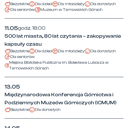
Bezpłatne
Dla dzieci
Dla młodzieży
Dla dorosłych
Dla seniorów
Muzeum w Tarnowskich Górach
11.05
godz. 18:00
500 lat miasta, 80 lat czytania – zakopywanie
kapsuły czasu
Bezpłatne
Dla dzieci
Dla młodzieży
Dla dorosłych
Dla seniorów
Miejska Biblioteka Publiczna im. Bolesława Lubosza w
Tarnowskich Górach
13.05
Międzynarodowa Konferencja Górnictwa i
Podziemnych Muzeów Górniczych (ICMUM)
Bezpłatne
Dla dorosłych