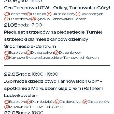
21.05
godz. 16:00
Gra Terenowa UTW – Odkryj Tarnowskie Góry!
Bezpłatne
Dla dzieci
Dla młodzieży
Dla dorosłych
Dla seniorów
Rynek w Tarnowskich Górach
21.05
godz. 17:00
Pięciuset strzelców na pięćsetlecie: Turniej
strzelecki dla mieszkańców dzielnicy
Śródmieście-Centrum
Bezpłatne
Dla dorosłych
Dla seniorów
Kurkowe Bractwo Strzeleckie w Tarnowskich Górach
22.05
godz. 18:00 - 19:30
„Górnicze dziedzictwo Tarnowskich Gór” –
spotkanie z Mariuszem Gąsiorem i Rafałem
Ludwikowskim
Bezpłatne
Dla młodzieży
Dla dorosłych
Dla seniorów
Muzeum w Tarnowskich Górach
22.05
godz. 19:00