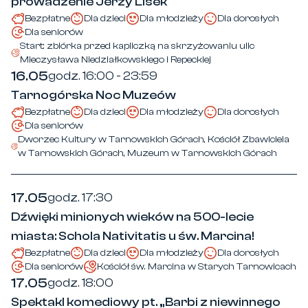
prowadzenie Jerzy Lisek
Bezpłatne
Dla dzieci
Dla młodzieży
Dla dorosłych
Dla seniorów
Start: zbiórka przed kapliczką na skrzyżowaniu ulic
Mieczysława Niedziałkowskiego i Repeckiej
16.05
godz. 16:00 - 23:59
Tarnogórska Noc Muzeów
Bezpłatne
Dla dzieci
Dla młodzieży
Dla dorosłych
Dla seniorów
Dworzec Kultury w Tarnowskich Górach, Kościół Zbawiciela
w Tarnowskich Górach, Muzeum w Tarnowskich Górach
17.05
godz. 17:30
Dźwięki minionych wieków na 500-lecie
miasta: Schola Nativitatis u św. Marcina!
Bezpłatne
Dla dzieci
Dla młodzieży
Dla dorosłych
Dla seniorów
Kościół św. Marcina w Starych Tarnowicach
17.05
godz. 18:00
Spektakl komediowy pt. „Barbi z niewinnego