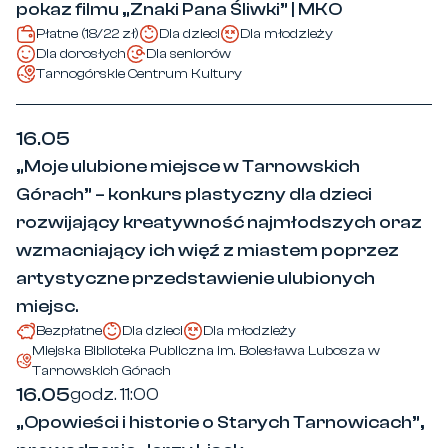
pokaz filmu „Znaki Pana Śliwki” | MKO
Płatne (18/22 zł)
Dla dzieci
Dla młodzieży
Dla dorosłych
Dla seniorów
Tarnogórskie Centrum Kultury
16.05
„Moje ulubione miejsce w Tarnowskich
Górach” – konkurs plastyczny dla dzieci
rozwijający kreatywność najmłodszych oraz
wzmacniający ich więź z miastem poprzez
artystyczne przedstawienie ulubionych
miejsc.
Bezpłatne
Dla dzieci
Dla młodzieży
Miejska Biblioteka Publiczna im. Bolesława Lubosza w
Tarnowskich Górach
16.05
godz. 11:00
„Opowieści i historie o Starych Tarnowicach”,