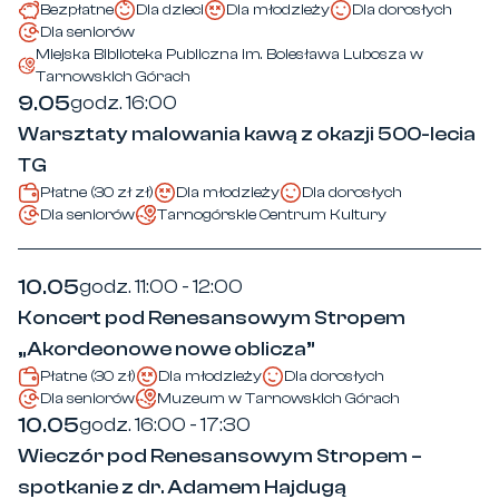
Bezpłatne
Dla dzieci
Dla młodzieży
Dla dorosłych
Dla seniorów
Miejska Biblioteka Publiczna im. Bolesława Lubosza w
Tarnowskich Górach
9.05
godz. 16:00
Warsztaty malowania kawą z okazji 500-lecia
TG
Płatne (30 zł zł)
Dla młodzieży
Dla dorosłych
Dla seniorów
Tarnogórskie Centrum Kultury
10.05
godz. 11:00 - 12:00
Koncert pod Renesansowym Stropem
„Akordeonowe nowe oblicza”
Płatne (30 zł)
Dla młodzieży
Dla dorosłych
Dla seniorów
Muzeum w Tarnowskich Górach
10.05
godz. 16:00 - 17:30
Wieczór pod Renesansowym Stropem –
spotkanie z dr. Adamem Hajdugą