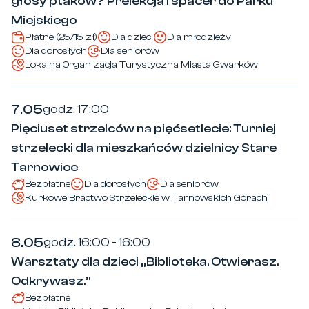
głosy ptaków? Prelekcja i spacer do Parku
Miejskiego
Płatne (25/15 zł)
Dla dzieci
Dla młodzieży
Dla dorosłych
Dla seniorów
Lokalna Organizacja Turystyczna Miasta Gwarków
7.05
godz. 17:00
Pięciuset strzelców na pięćsetlecie: Turniej
strzelecki dla mieszkańców dzielnicy Stare
Tarnowice
Bezpłatne
Dla dorosłych
Dla seniorów
Kurkowe Bractwo Strzeleckie w Tarnowskich Górach
8.05
godz. 16:00 - 16:00
Warsztaty dla dzieci „Biblioteka. Otwierasz.
Odkrywasz.”
Bezpłatne