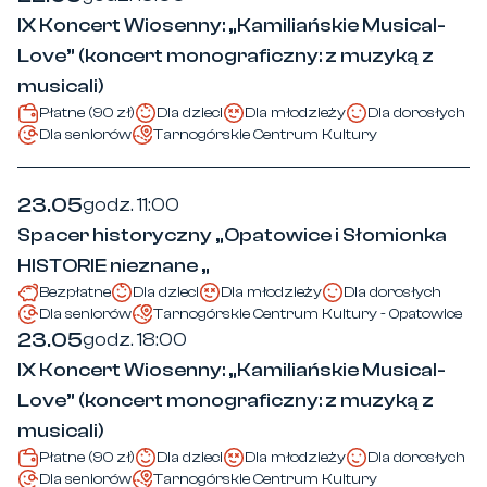
IX Koncert Wiosenny: „Kamiliańskie Musical-
Love” (koncert monograficzny: z muzyką z
musicali)
Płatne (90 zł)
Dla dzieci
Dla młodzieży
Dla dorosłych
Dla seniorów
Tarnogórskie Centrum Kultury
23.05
godz. 11:00
Spacer historyczny „Opatowice i Słomionka
HISTORIE nieznane „
Bezpłatne
Dla dzieci
Dla młodzieży
Dla dorosłych
Dla seniorów
Tarnogórskie Centrum Kultury - Opatowice
23.05
godz. 18:00
IX Koncert Wiosenny: „Kamiliańskie Musical-
Love” (koncert monograficzny: z muzyką z
musicali)
Płatne (90 zł)
Dla dzieci
Dla młodzieży
Dla dorosłych
Dla seniorów
Tarnogórskie Centrum Kultury