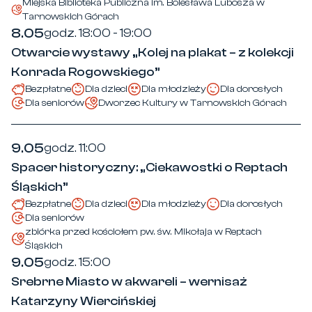
Miejska Biblioteka Publiczna im. Bolesława Lubosza w
Tarnowskich Górach
8.05
godz. 18:00 - 19:00
Otwarcie wystawy „Kolej na plakat – z kolekcji
Konrada Rogowskiego”
Bezpłatne
Dla dzieci
Dla młodzieży
Dla dorosłych
Dla seniorów
Dworzec Kultury w Tarnowskich Górach
9.05
godz. 11:00
Spacer historyczny: „Ciekawostki o Reptach
Śląskich”
Bezpłatne
Dla dzieci
Dla młodzieży
Dla dorosłych
Dla seniorów
zbiórka przed kościołem pw. św. Mikołaja w Reptach
Śląskich
9.05
godz. 15:00
Srebrne Miasto w akwareli – wernisaż
Katarzyny Wiercińskiej