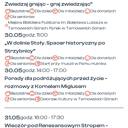
Zwiedzaj grając – graj zwiedzając”
Bezpłatne
Dla dzieci
Dla młodzieży
Dla dorosłych
Dla seniorów
Miejska Biblioteka Publiczna im. Bolesława Lubosza w
Tarnowskich Górach, Rynek w Tarnowskich Górach
30.05
godz. 11:00
„W dolinie Stoły. Spacer historyczny po
Strzybnicy”
Bezpłatne
Dla dzieci
Dla młodzieży
Dla dorosłych
Dla seniorów
Start przy muszli w Parku Hutnika
30.05
godz. 14:00 - 17:00
Porady dla podróżujących przed życie –
rozmowy z Kornelem Miglusem
Bezpłatne
Dla dzieci
Dla młodzieży
Dla dorosłych
Dla seniorów
Dworzec Kultury w Tarnowskich Górach
31.05
godz. 16:00 - 17:30
Wieczór pod Renesansowym Stropem –