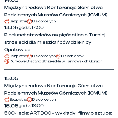
14.05
Międzynarodowa Konferencja Górnictwa i
Podziemnych Muzeów Górniczych (ICMUM)
Bezpłatne
Dla dorosłych
14.05
godz. 17:00
Pięciuset strzelców na pięćsetlecie: Turniej
strzelecki dla mieszkańców dzielnicy
Opatowice
Bezpłatne
Dla dorosłych
Dla seniorów
Kurkowe Bractwo Strzeleckie w Tarnowskich Górach
15.05
Międzynarodowa Konferencja Górnictwa i
Podziemnych Muzeów Górniczych (ICMUM)
Bezpłatne
Dla dorosłych
15.05
godz. 18:00
500- lecie: ART DOC – wykłady i filmy o sztuce: