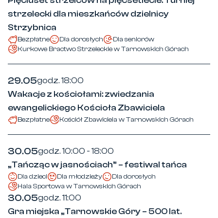
Pięciuset strzelców na pięćsetlecie: Turniej
strzelecki dla mieszkańców dzielnicy
Strzybnica
Bezpłatne
Dla dorosłych
Dla seniorów
Kurkowe Bractwo Strzeleckie w Tarnowskich Górach
29.05
godz. 18:00
Wakacje z kościołami: zwiedzania
ewangelickiego Kościoła Zbawiciela
Bezpłatne
Kościół Zbawiciela w Tarnowskich Górach
30.05
godz. 10:00 - 18:00
„Tańcząc w jasnościach” – festiwal tańca
Dla dzieci
Dla młodzieży
Dla dorosłych
Hala Sportowa w Tarnowskich Górach
30.05
godz. 11:00
Gra miejska „Tarnowskie Góry – 500 lat.