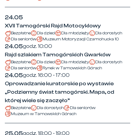
24.05
XVII Tarnogórski Rajd Motocyklowy
Bezpłatne
Dla dzieci
Dla młodzieży
Dla dorosłych
Dla seniorów
Muzeum Motoryzacji Czarnohucka 10
24.05
godz. 10:00
Rajd szlakiem Tarnogórskich Gwarków
Bezpłatne
Dla dzieci
Dla młodzieży
Dla dorosłych
Dla seniorów
Rynek w Tarnowskich Górach
24.05
godz. 16:00 - 17:00
Oprowadzanie kuratorskie po wystawie
„Podziemny świat tarnogórski. Mapa, od
której wiele się zaczęło”
Bezpłatne
Dla dorosłych
Dla seniorów
Muzeum w Tarnowskich Górach
25.05
godz. 18:00 - 19:00