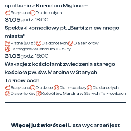
spotkanie z Kornelem Miglusem
Bezpłatne
Dla dorosłych
31.05
godz. 18:00
Spektakl komediowy pt. „Barbi z niewinnego
miasta”
Płatne (20 zł)
Dla dorosłych
Dla seniorów
Tarnogórskie Centrum Kultury
31.05
godz. 18:00
Wakacje z kościołami: zwiedzenia starego
kościoła pw. św. Marcina w Starych
Tarnowicach
Bezpłatne
Dla dzieci
Dla młodzieży
Dla dorosłych
Dla seniorów
Kościół św. Marcina w Starych Tarnowicach
Więcej już wkrótce!
Lista wydarzeń jest